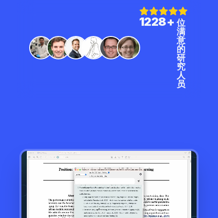
1228+
位
满
意
的
研
究
人
员