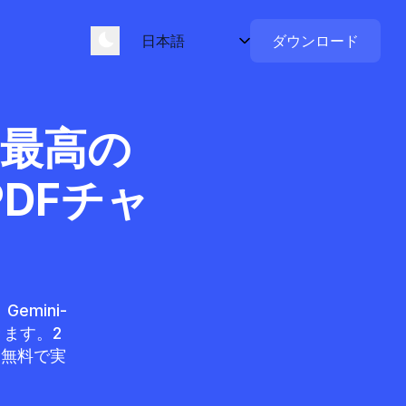
ダウンロード
けの最高の
DFチャ
emini-
きます。2
を無料で実