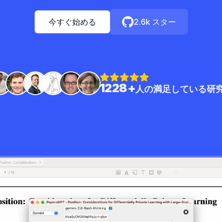
今すぐ始める
2.6k スター
1228+
人の満足している研