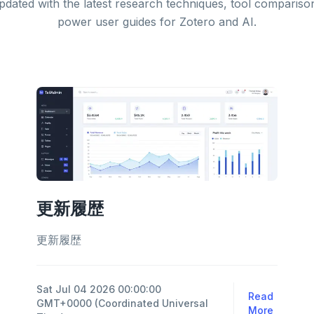
pdated with the latest research techniques, tool compariso
power user guides for Zotero and AI.
更新履歴
更新履歴
Sat Jul 04 2026 00:00:00
Read
GMT+0000 (Coordinated Universal
More