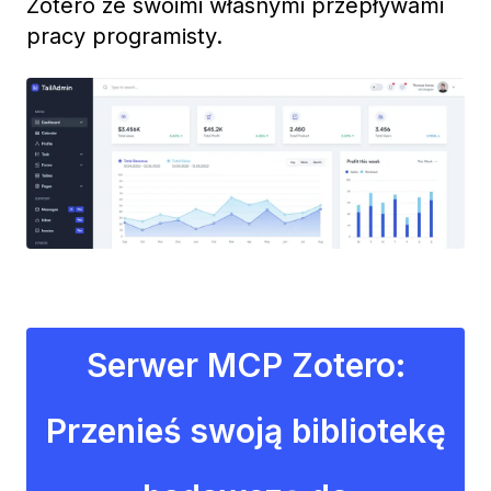
Zotero ze swoimi własnymi przepływami
pracy programisty.
Serwer MCP Zotero:
Przenieś swoją bibliotekę