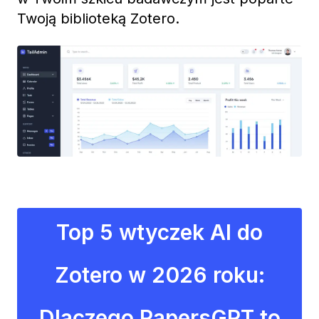
Twoją biblioteką Zotero.
Top 5 wtyczek AI do
Zotero w 2026 roku:
Dlaczego PapersGPT to