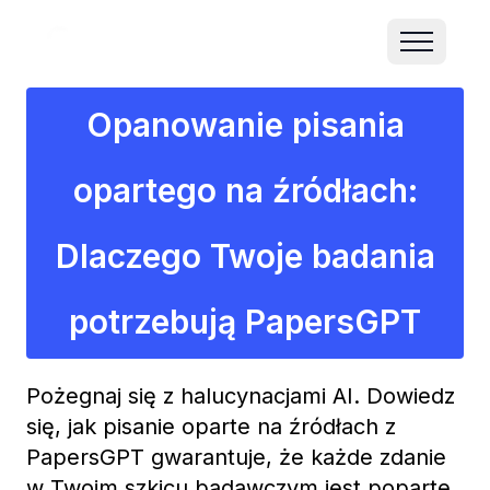
Opanowanie pisania
opartego na źródłach:
Dlaczego Twoje badania
potrzebują PapersGPT
Pożegnaj się z halucynacjami AI. Dowiedz
się, jak pisanie oparte na źródłach z
PapersGPT gwarantuje, że każde zdanie
w Twoim szkicu badawczym jest poparte