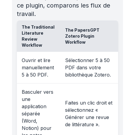
ce plugin, comparons les flux de
travail.
The Traditional
The PapersGPT
Literature
Zotero Plugin
Review
Workflow
Workflow
Ouvrir et lire
Sélectionner 5 à 50
manuellement
PDF dans votre
5 à 50 PDF.
bibliothèque Zotero.
Basculer vers
une
Faites un clic droit et
application
sélectionnez «
séparée
Générer une revue
(Word,
de littérature ».
Notion) pour