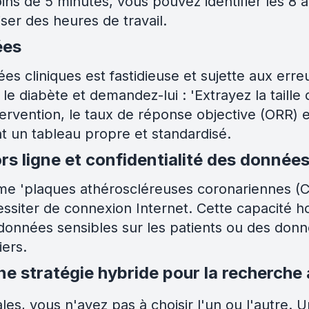
oins de 5 minutes, vous pouvez identifier les 8 à
er des heures de travail.
ées
s cliniques est fastidieuse et sujette aux erre
le diabète et demandez-lui : 'Extrayez la taille 
ervention, le taux de réponse objective (ORR) e
 un tableau propre et standardisé.
ors ligne et confidentialité des donnée
 'plaques athéroscléreuses coronariennes (CA
essiter de connexion Internet. Cette capacité ho
données sensibles sur les patients ou des donné
iers.
ne stratégie hybride pour la recherch
ales, vous n'avez pas à choisir l'un ou l'autre