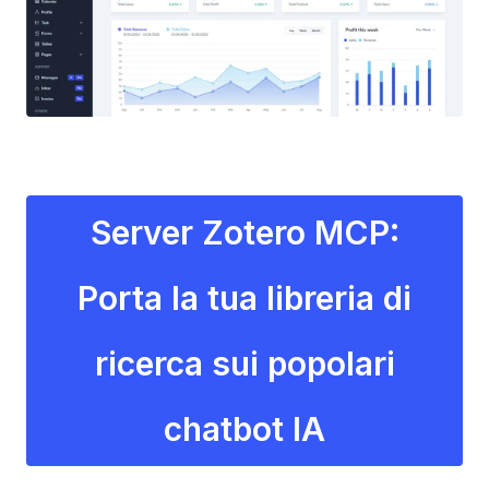
Server Zotero MCP:
Porta la tua libreria di
ricerca sui popolari
chatbot IA