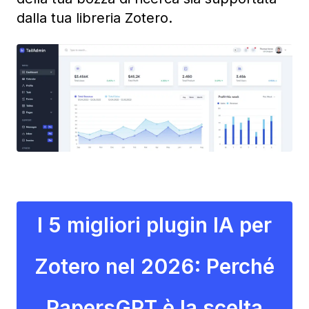
dalla tua libreria Zotero.
I 5 migliori plugin IA per
Zotero nel 2026: Perché
PapersGPT è la scelta