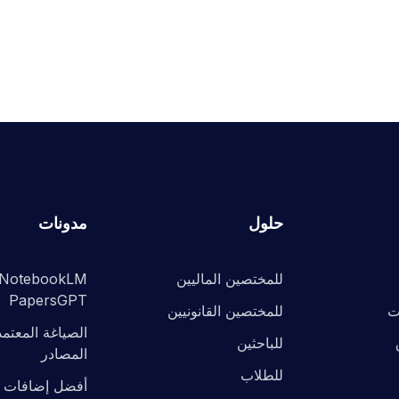
حلول
مدونات
للمختصين الماليين
PapersGPT
ت
للمختصين القانونيين
الصياغة المعتم
للباحثين
المصادر
للطلاب
أفضل إضافات ا