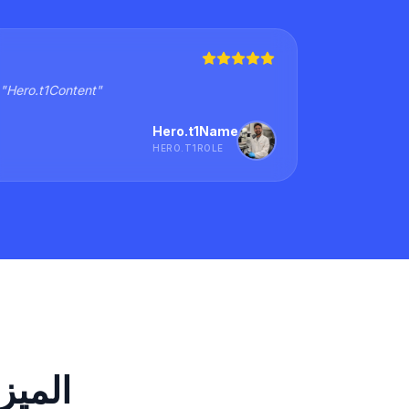
"
Hero.t1Content
"
Hero.t1Name
HERO.T1ROLE
الميز