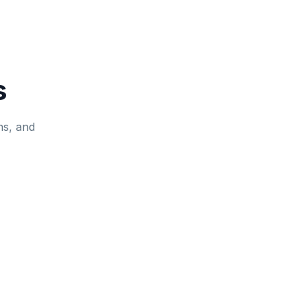
s
ns, and