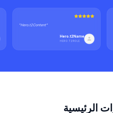
"
Hero.t2Content
"
Hero.t2Name
HERO.T2ROLE
ات الرئيسية