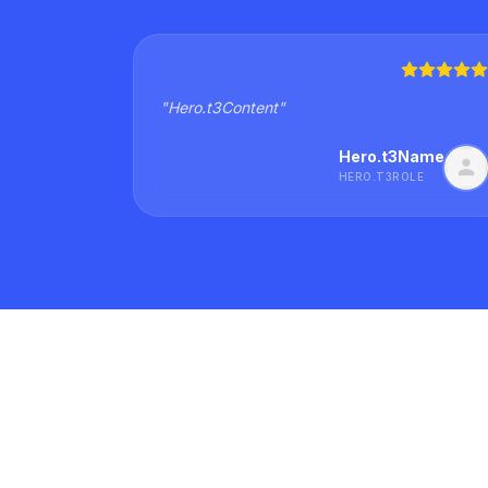
"
Hero.t3Content
"
Hero.t3Name
HERO.T3ROLE