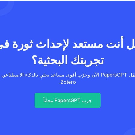
 أنت مستعد لإحداث ثورة ف
تجربتك البحثية؟
حمّل PapersGPT الآن وجرّب أقوى مساعد بحثي بالذكاء الاصطناعي ل
Zotero.
جرب PapersGPT مجاناً