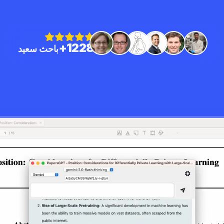
1228+
باحث سعيد