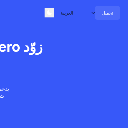
تحميل
شغّل