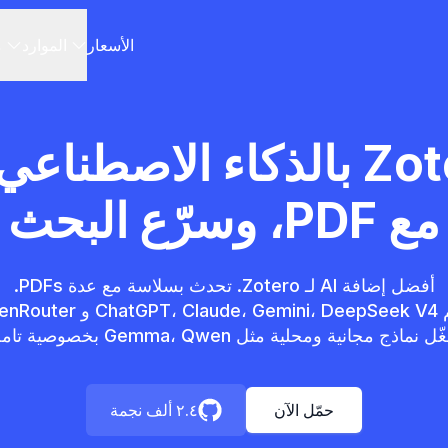
الأسعار
الموارد
م
زوّد Zotero بالذكاء الاصط
مع PDF، وسرّع البحث
 نماذج مجانية ومحلية مثل Gemma، Qwen بخصوصية تامة.
حمّل الآن
٢.٤ ألف نجمة