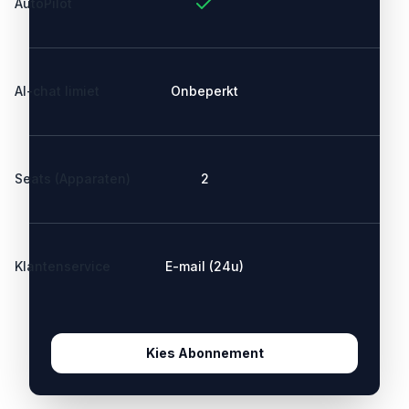
AutoPilot
AI-chat limiet
Onbeperkt
Seats (Apparaten)
2
Klantenservice
E-mail (24u)
Kies Abonnement