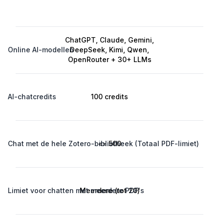
ChatGPT, Claude, Gemini,
Online AI-modellen
DeepSeek, Kimi, Qwen,
OpenRouter + 30+ LLMs
AI-chatcredits
100 credits
Chat met de hele Zotero-bibliotheek (Totaal PDF-limiet)
<= 500
Limiet voor chatten met meerdere PDF's
Meerdere (tot 20)