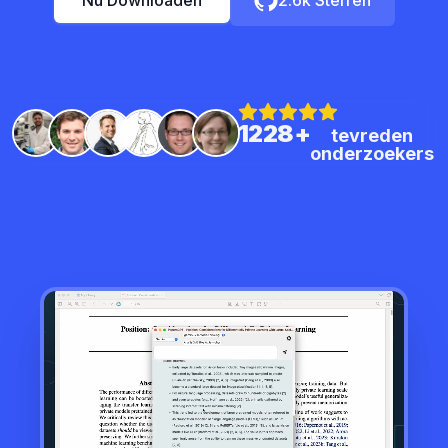
Nu Downloaden
2.6k Sterren
1228+
tevreden
onderzoekers