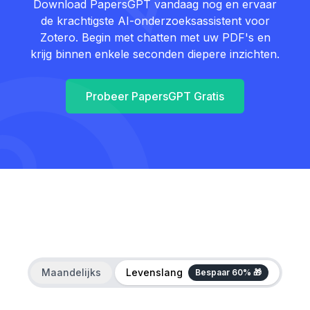
Download PapersGPT vandaag nog en ervaar
de krachtigste AI-onderzoeksassistent voor
Zotero. Begin met chatten met uw PDF's en
krijg binnen enkele seconden diepere inzichten.
Probeer PapersGPT Gratis
Maandelijks
Levenslang
Bespaar 60% 🎁