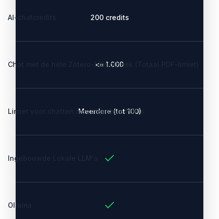
AI-chatcredits
200 credits
Chat met de hele Zotero-bibliotheek (Totaal PDF-limiet)
<= 1.000
Limiet voor chatten met meerdere PDF's
Meerdere (tot 100)
Ingebouwde Lokale LLM's
Ollama