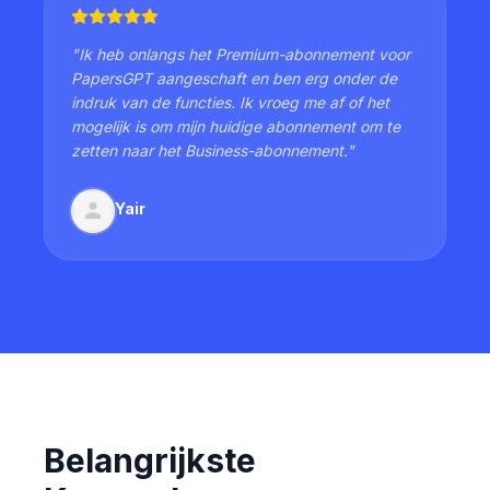
"
Ik heb onlangs het Premium-abonnement voor
PapersGPT aangeschaft en ben erg onder de
indruk van de functies. Ik vroeg me af of het
mogelijk is om mijn huidige abonnement om te
zetten naar het Business-abonnement.
"
Yair
Belangrijkste