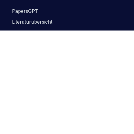
PapersGPT
Literaturübersicht
Artikel-Zusammenfasser
Lösungen
Für Finanzexperten
Für Rechtsexperten
Für Forscher
Für Studenten
Blogs