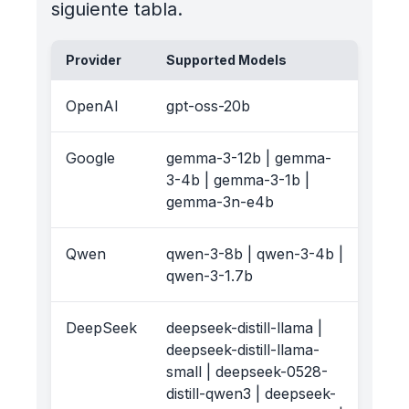
siguiente tabla.
Provider
Supported Models
OpenAI
gpt-oss-20b
Google
gemma-3-12b | gemma-
3-4b | gemma-3-1b |
gemma-3n-e4b
Qwen
qwen-3-8b | qwen-3-4b |
qwen-3-1.7b
DeepSeek
deepseek-distill-llama |
deepseek-distill-llama-
small | deepseek-0528-
distill-qwen3 | deepseek-